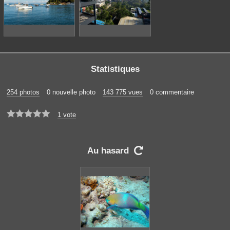
Statistiques
254 photos
0 nouvelle photo
143 775 vues
0 commentaire





1 vote
Au hasard
