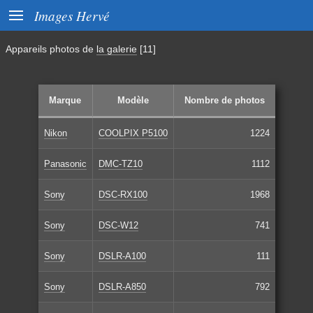

Images Hervé
Appareils photos de
la galerie
[11]
Marque
Modèle
Nombre de photos
Nikon
COOLPIX P5100
1224
Panasonic
DMC-TZ10
1112
Sony
DSC-RX100
1968
Sony
DSC-W12
741
Sony
DSLR-A100
111
Sony
DSLR-A850
792