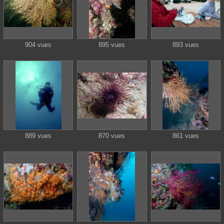
904 vues
895 vues
893 vues
889 vues
870 vues
861 vues