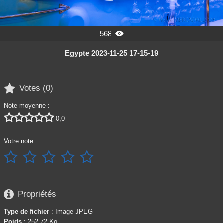
568

Egypte 2023-11-25 17-15-19

Votes (
0
)
Note moyenne :





0,0
Votre note :






Propriétés
Type de fichier
: Image JPEG
Poids
: 252,72 Ko