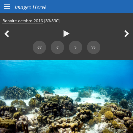

Images Hervé
Bonaire octobre 2016
[83/330]


