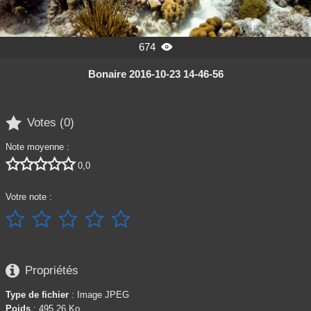
674

Bonaire 2016-10-23 14-46-56

Votes (
0
)
Note moyenne :





0,0
Votre note :






Propriétés
Type de fichier
: Image JPEG
Poids
: 495,26 Ko