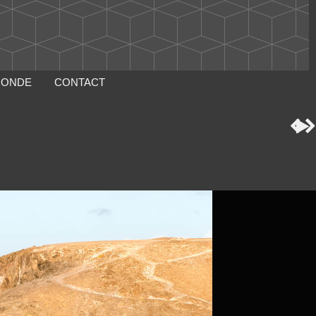
MONDE
CONTACT


