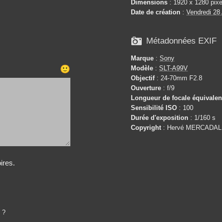
Dimensions
: 1920 x 1280 pixe
Date de création
:
Vendredi 28

Métadonnées EXIF
Marque
:
Sony
Modèle
:
SLT-A99V
🙂
Objectif
: 24-70mm F2.8
Ouverture
: f/9
Longueur de focale équivale
Sensibilité ISO
: 100
Durée d'exposition
: 1/160 s
Copyright
: Hervé MERCADAL
ires.
 ?