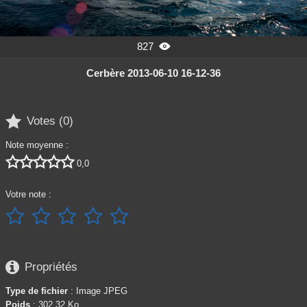
827

Cerbère 2013-06-10 16-12-36

Votes (
0
)
Note moyenne :





0,0
Votre note :






Propriétés
Type de fichier
: Image JPEG
Poids
: 302,32 Ko