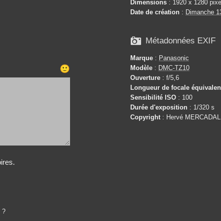
Dimensions
: 1920 x 1280 pixe
Date de création
:
Dimanche 1

Métadonnées EXIF
Marque
:
Panasonic
Modèle
:
DMC-TZ10
🙂
Ouverture
: f/5,6
Longueur de focale équivale
Sensibilité ISO
: 100
Durée d'exposition
: 1/320 s
Copyright
: Hervé MERCADAL
ires.
 ?