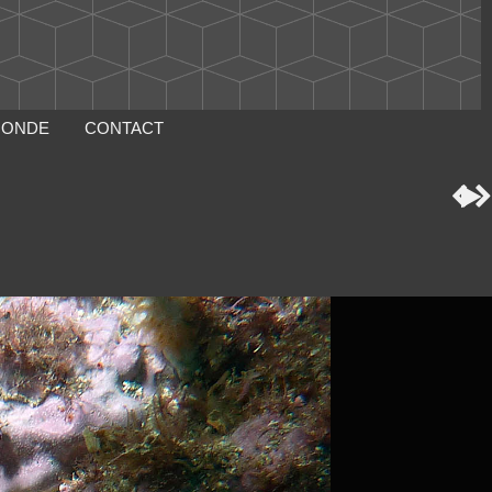
MONDE
CONTACT


