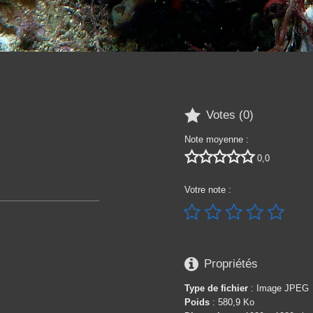

Votes (
0
)
Note moyenne :





0,0
Votre note :






Propriétés
Type de fichier
: Image JPEG
Poids
: 580,9 Ko